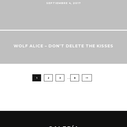
SEPTIEMBRE 4, 2017
WOLF ALICE – DON’T DELETE THE KISSES
…
1
2
3
8