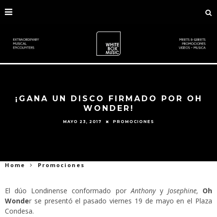
¡GANA UN DISCO FIRMADO POR OH
WONDER!
MAYO 23, 2017
PROMOCIONES
Home
Promociones
El dúo Londinense conformado por
Anthony
y
Josephine,
Oh
Wonde
r se presentó el pasado viernes 19 de mayo en el Plaza
Condesa.